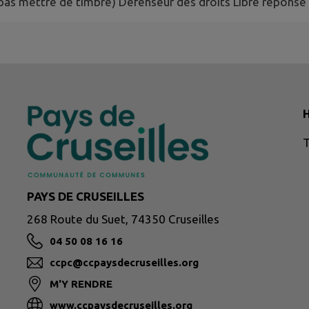
ne pas mettre de timbre) Défenseur des droits Libre répon
H
T
PAYS DE CRUSEILLES
268 Route du Suet, 74350 Cruseilles
04 50 08 16 16
ccpc@ccpaysdecruseilles.org
M'Y RENDRE
www.ccpaysdecruseilles.org