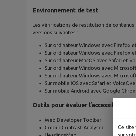
Environnement de test
Les vérifications de restitution de contenus
versions suivantes :
Sur ordinateur Windows avec Firefox 
Sur ordinateur Windows avec Firefox 
Sur ordinateur MacOS avec Safari et V
Sur ordinateur Windows avec Microsof
Sur ordinateur Windows avec Microsof
Sur mobile iOS avec Safari et VoiceOve
Sur mobile Android avec Google Chrom
Outils pour évaluer l’accessibilité
Web Developer Toolbar
Ce site 
Colour Contrast Analyser
sur votr
HeadingsMap