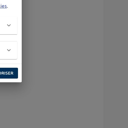
kies
.
ORISER