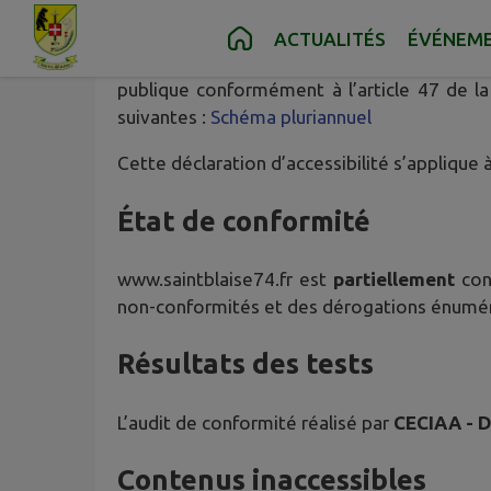
Contenu
Menu
Recherche
Pied de page
ACTUALITÉS
ÉVÉNEM
IntraMuros
, éditeur de ce site, s’engage à
publique conformément à l’article 47 de la
suivantes :
Schéma pluriannuel
Cette déclaration d’accessibilité s’applique 
État de conformité
www.saintblaise74.fr
est
partiellement
conf
non-conformités et des dérogations énumér
Résultats des tests
L’audit de conformité réalisé par
CECIAA - 
Contenus inaccessibles