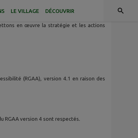
NS
LE VILLAGE
DÉCOUVRIR
et les progiciels qui répondent à une mission
ettons en œuvre la stratégie et les actions
essibilité (RGAA), version 4.1 en raison des
du RGAA version 4 sont respectés.