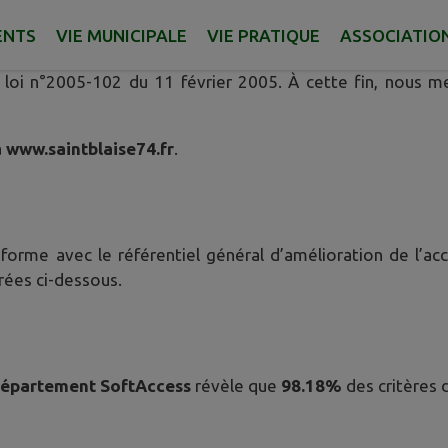
ENTS
VIE MUNICIPALE
VIE PRATIQUE
ASSOCIATIO
 rendre accessibles les sites internet, intranet, extranet 
 loi n°2005-102 du 11 février 2005. À cette fin, nous m
à
www.saintblaise74.fr
.
orme avec le référentiel général d’amélioration de l’acc
ées ci-dessous.
Département SoftAccess
révèle que
98.18%
des critères 