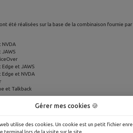
 ont été réalisées sur la base de la combinaison fournie pa
et NVDA
et JAWS
oiceOver
t Edge et JAWS
t Edge et NVDA
r
e et Talkback
Gérer mes cookies 🍪
web utilise des cookies. Un cookie est un petit fichier enre
e terminal lors de la visite sur le site.