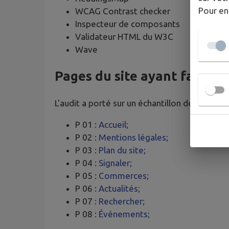
Pour en
WCAG Contrast checker
Inspecteur de composants
Validateur HTML du W3C
Wave
Pages du site ayant fait l’o
L'audit a porté sur un échantillon de 8 pages.
P 01 :
Accueil;
P 02 :
Mentions légales;
P 03 :
Plan du site;
P 04 :
Signaler;
P 05 :
Commerces;
P 06 :
Actualités;
P 07 :
Rechercher;
P 08 :
Événements;