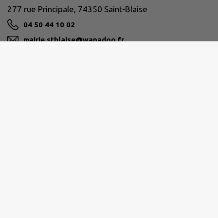
277 rue Principale, 74350 Saint-Blaise
04 50 44 10 02
mairie.stblaise@wanadoo.fr
M'Y RENDRE
www.saintblaise74.fr
PAYS DE CRUSEILLES
268 Route du Suet, 74350 Cruseilles
04 50 08 16 16