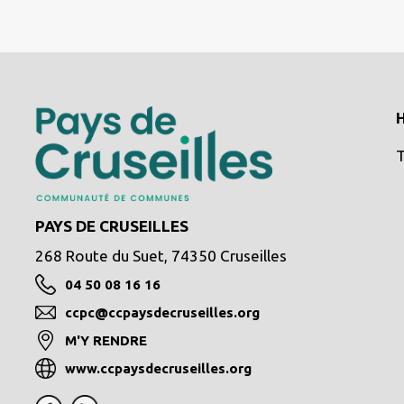
H
T
PAYS DE CRUSEILLES
268 Route du Suet, 74350 Cruseilles
04 50 08 16 16
ccpc@ccpaysdecruseilles.org
M'Y RENDRE
www.ccpaysdecruseilles.org