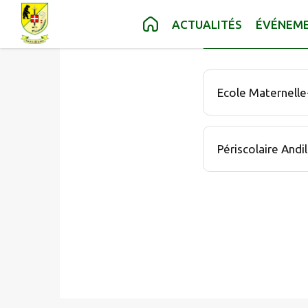
Contenu
Menu
Recherche
Pied de page
ACTUALITÉS
ÉVÉNEM
MA COMMU
FILTR
2 établissement sco
Ecole Maternelle
Périscolaire Andil