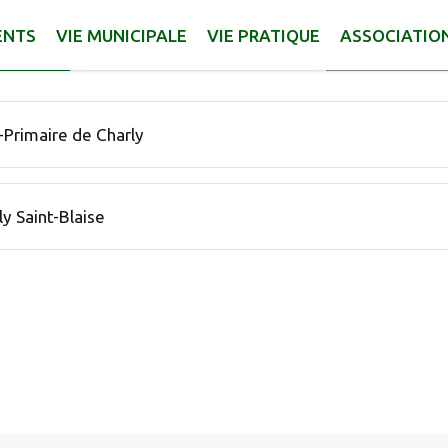
ENTS
VIE MUNICIPALE
VIE PRATIQUE
ASSOCIATIO
Rechercher
NE
AUX ALENTOURS
E ACTIF
laire trouvées.
-Primaire de Charly
ly Saint-Blaise