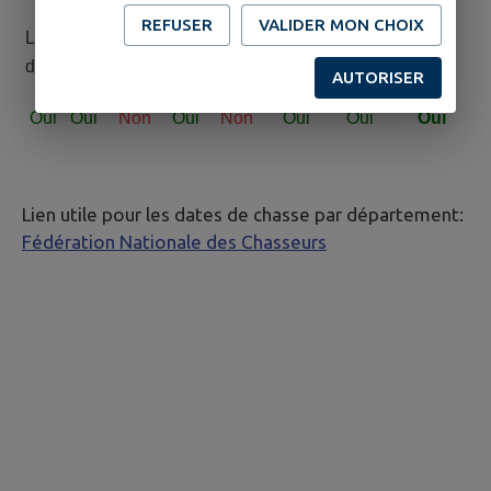
REFUSER
VALIDER MON CHOIX
Lun
Mar
Mercre
Jeu
Vendre
Same
Dimanc
Jour
di
di
di
di
di
di
he
férie
AUTORISER
Oui
Oui
Non
Oui
Non
Oui
Oui
Oui
Lien utile pour les dates de chasse par département:
Fédération Nationale des Chasseurs