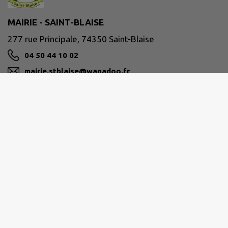
MAIRIE - SAINT-BLAISE
277 rue Principale, 74350 Saint-Blaise
04 50 44 10 02
mairie.stblaise@wanadoo.fr
M'Y RENDRE
www.saintblaise74.fr
PAYS DE CRUSEILLES