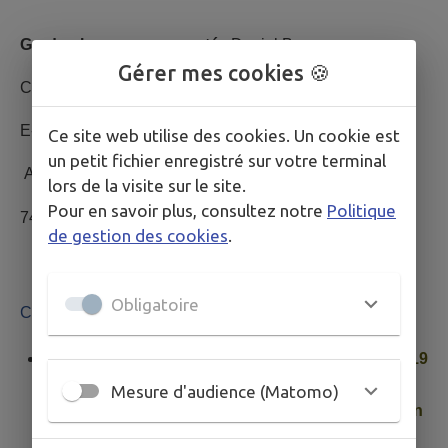
Garde-chasse assermenté
: Daniel Beau
Gérer mes cookies 🍪
Contact : Sébastien Beau
E-mail :
sebetjessica@free.fr
Ce site web utilise des cookies. Un cookie est
un petit fichier enregistré sur votre terminal
Adresse : Chemin des bois
lors de la visite sur le site.
Pour en savoir plus, consultez notre
Politique
74350 Saint-Blaise
de gestion des cookies
.
Obligatoire
Calendrier
La chasse est ouverte : du
8 septembre 2024
au
19
janvier 2025
(suivant les directives du Schéma
Mesure d'audience (Matomo)
Départemental de Gestion Cynégétique et du Plan
de Chasse attribué)