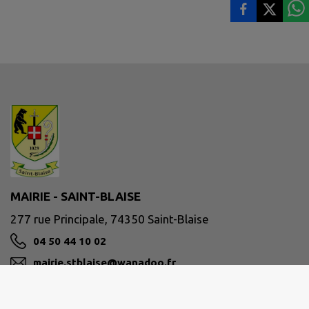
MAIRIE - SAINT-BLAISE
277 rue Principale, 74350 Saint-Blaise
04 50 44 10 02
mairie.stblaise@wanadoo.fr
M'Y RENDRE
www.saintblaise74.fr